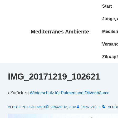
↓
Hauptnavig
Start
Zum
Inhalt
Junge, 
Mediterranes Ambiente
Mediter
Versan
Zitrusp
IMG_20171219_102621
‹ Zurück zu
Winterschutz für Palmen und Olivenbäume
VERÖFFENTLICHT AMBY
JANUAR 18, 2018
DIRK1213
VERÖF