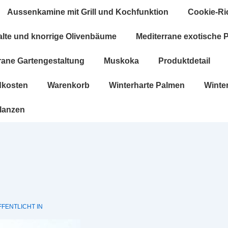
ation
Aussenkamine mit Grill und Kochfunktion
Cookie-Ric
alte und knorrige Olivenbäume
Mediterrane exotische 
rane Gartengestaltung
Muskoka
Produktdetail
dkosten
Warenkorb
Winterharte Palmen
Winte
flanzen
FENTLICHT IN