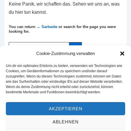
Keine Panik, wir schaffen das. Sehen wir uns an, was
du hier tun kannst.
You can return
← Sartseite
or search for the page you were
looking for.
Suchen
Cookie-Zustimmung verwalten
nach:
Um dir ein optimales Erlebnis zu bieten, verwenden wir Technologien wie
Cookies, um Geräteinformationen zu speichern und/oder darauf
zuzugreifen. Wenn du diesen Technologien zustimmst, können wir Daten
wie das Surfverhalten oder eindeutige IDs auf dieser Website verarbeiten.
Footer-
Startseite
Sonderangebote
Winterschutz für Palmen und
Wenn du deine Zustimmung nicht erteilst oder zurückziehst, können
Olivenbäume
Mediterrane Gartengestaltung
Winterharte
bestimmte Merkmale und Funktionen beeinträchtigt werden.
Menü
Palmen
Junge, alte und knorrige Olivenbäume
Aussenkamine
mit Grill und Kochfunktion
Muskoka
Cookie-Richtlinie (EU)
AKZEPTIEREN
ABLEHNEN